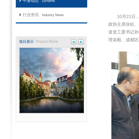
中港动态
Dynamic
行业资讯
Industry News
10月21日，
政协主席张松、
道党工委书记孙
理袁毅、成都区
项目展示
Project Show